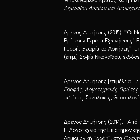
Δημοσίου Δικαίου και Διοικητικ
Δρένος Δημήτρης (2015), "'Οι Μ
Βρίσκουν Γεμάτα Εξωγήινους.' Ε
Γραφή. Θεωρία και Ασκήσεις", σ
(επιμ.) Σοφία Νικολαΐδου, εκδόσ
Δρένος Δημήτρης [επιμέλεια - ε
Γραφής. Λογοτεχνικές Πρώτες 
εκδόσεις Συνπλοκες, Θεσσαλονί
Δρένος Δημήτρης (2014), "'Από τ
Η Λογοτεχνία της Επιστημονική
Δημιουργική Γραφή", στα
Πρακτι