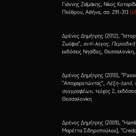
Γιάννης Ζαϊμάκης, Νίκος Κοταρίδ
Πλέθρον, Αθήνα, σσ. 291-313
[
ε
Δρένος Δημήτρης (2012), "Ιστορί
Ζωύφια",
αντί-λογος. Περιοδική
εκδόσεις Νησίδες, Θεσσαλονίκη,
Δρένος Δημήτρης (2010), "Passio
"Αποχαιρετώντας",
Λέξη-tanil,
συγγραφέων
, τεύχος 2, εκδόσε
Θεσσαλονίκη
Δρένος Δημήτρης (2009), "Hamb
Μαρέττα Σιδηροπούλου], "Cre