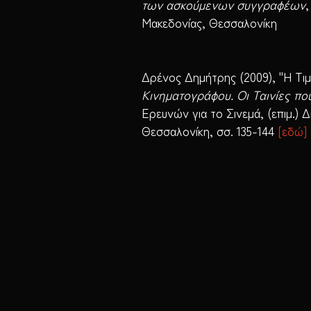
των ασκούμενων συγγραφέων
,
Μακεδονίας, Θεσσαλονίκη
Δρένος Δημήτρης (2009), "Η Τι
Κινηματογράφου. Οι Ταινίες π
Ερευνών για το Σινεμά, (επιμ.) 
Θεσσαλονίκη, σσ. 135-144
[
εδώ
]