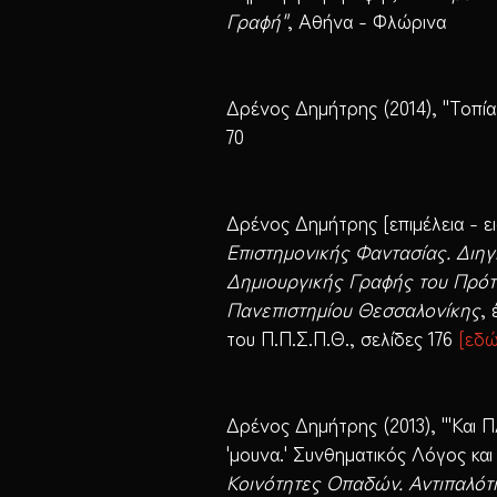
Γραφή"
, Αθήνα - Φλώρινα
Δρένος Δημήτρης (2014), "Τοπία.
70
Δρένος Δημήτρης [επιμέλεια - ει
Επιστημονικής Φαντασίας. Διη
Δημιουργικής Γραφής του Πρότ
Πανεπιστημίου Θεσσαλονίκης
,
του Π.Π.Σ.Π.Θ., σελίδες 176
[
εδ
Δρένος Δημήτρης (2013), "'Και
'μουνα.' Συνθηματικός Λόγος κα
Κοινότητες Οπαδών. Αντιπαλότη