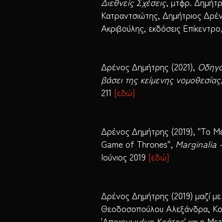
Διεθνείς Σχέσεις
, μτφρ. Δημήτρ
Κατραντσιώτης, Δημήτριος Δρένος
Ακριβούλης, εκδόσεις Επίκεντρο
Δρένος Δημήτρης (2021),
Οδηγο
βάσει της κείμενης νομοθεσίας
211
[
εδώ
]
Δρένος Δημήτρης (2019), "Το Μέ
Game of Thrones",
Marginalia 
Ιούνιος 2019
[
εδώ
]
Δρένος Δημήτρης (2019) μαζί μ
Θεοδοσοπούλου Αλεξάνδρα, Κο
'Αποκενωμένο Κράτος' και η Με